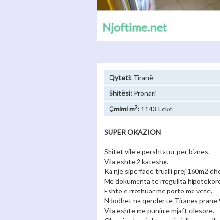
Qyteti:
Tiranë
Shitësi:
Pronari
2
Çmimi m
:
1143 Lekë
SUPER OKAZION
Shitet vile e pershtatur per biznes.
Vila eshte 2 kateshe.
Ka nje siperfaqe trualli prej 160m2 d
Me dokumenta te rregullta hipotekore
Eshte e rrethuar me porte me vete.
Ndodhet ne qender te Tiranes prane 
Vila eshte me punime mjaft cilesore.