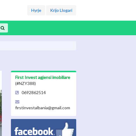
Hyrje
Krijo Llogari
First Invest agjensi imobiliare
(#NZY388)
0692862514
firstinvestalbania@gmail.com