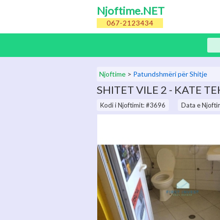
Njoftime.NET
067-2123434
Njoftime
>
Patundshmëri për Shitje
SHITET VILE 2 - KATE T
Kodi i Njoftimit: #3696
Data e Njofti