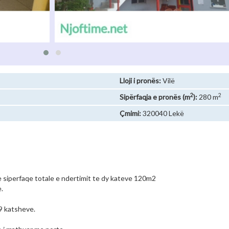
Lloji i pronës:
Vilë
2
2
Sipërfaqja e pronës (m
):
280 m
Çmimi:
320040 Lekë
he siperfaqe totale e ndertimit te dy kateve 120m2
.
9 katsheve.