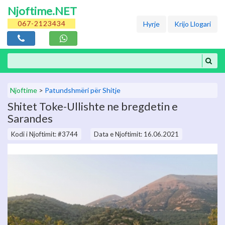
Njoftime.NET
067-2123434
Hyrje
Krijo Llogari
Njoftime
>
Patundshmëri për Shitje
Shitet Toke-Ullishte ne bregdetin e
Sarandes
Kodi i Njoftimit: #3744
Data e Njoftimit: 16.06.2021