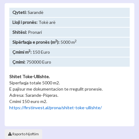
Qyteti:
Sarandë
Lloji i pronës:
Tokë arë
Shitësi:
Pronari
2
2
Sipërfaqja e pronës (m
):
5000 m
2
Çmimi m
:
150 Euro
Çmimi:
750000 Euro
Shitet Toke-Ullishte.
Siperfaqja totale 5000 m2.
E pajisur me dokumentacion te rregullt pronesie.
Adresa: Sarande-Piqeras.
Cmimi 150 euro m2.
https://firstinvest.al/prona/shitet-toke-ullishte/
Raporto Njoftim