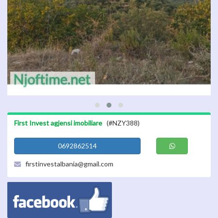
First Invest agjensi imobiliare
(#NZY388)
0692862514
firstinvestalbania@gmail.com