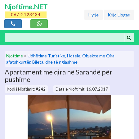
Njoftime.NET
067-2123434
Hyrje
Krijo Llogari
Njoftime
>
Udhëtime Turistike, Hotele, Objekte me Qira
afatshkurtër, Bileta, dhe të ngjashme
Apartament me qira në Sarandë për
pushime
Kodi i Njoftimit: #242
Data e Njoftimit: 16.07.2017