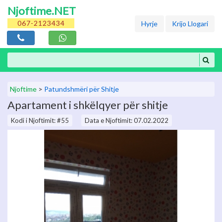
Njoftime.NET
067-2123434
Hyrje
Krijo Llogari
Njoftime
>
Patundshmëri për Shitje
Apartament i shkëlqyer për shitje
Kodi i Njoftimit: #55
Data e Njoftimit: 07.02.2022