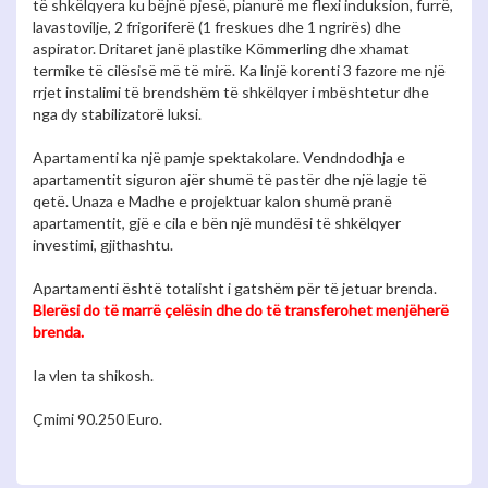
të shkëlqyera ku bëjnë pjesë, pianurë me flexi induksion, furrë,
lavastovilje, 2 frigoriferë (1 freskues dhe 1 ngrirës) dhe
aspirator. Dritaret janë plastike Kömmerling dhe xhamat
termike të cilësisë më të mirë. Ka linjë korenti 3 fazore me një
rrjet instalimi të brendshëm të shkëlqyer i mbështetur dhe
nga dy stabilizatorë luksi.
Apartamenti ka një pamje spektakolare. Vendndodhja e
apartamentit siguron ajër shumë të pastër dhe një lagje të
qetë. Unaza e Madhe e projektuar kalon shumë pranë
apartamentit, gjë e cila e bën një mundësi të shkëlqyer
investimi, gjithashtu.
Apartamenti është totalisht i gatshëm për të jetuar brenda.
Blerësi do të marrë çelësin dhe do të transferohet menjëherë
brenda.
Ia vlen ta shikosh.
Çmimi 90.250 Euro.