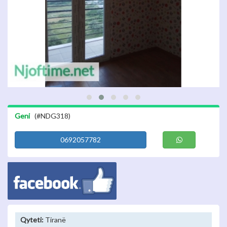
Geni
(#NDG318)
0692057782
Qyteti:
Tiranë