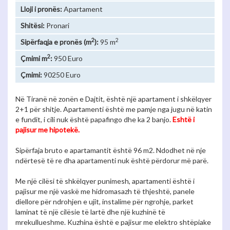
Lloji i pronës:
Apartament
Shitësi:
Pronari
2
2
Sipërfaqja e pronës (m
):
95 m
2
Çmimi m
:
950 Euro
Çmimi:
90250 Euro
Në Tiranë në zonën e Dajtit, është një apartament i shkëlqyer
2+1 për shitje. Apartamenti është me pamje nga jugu në katin
e fundit, i cili nuk është papafingo dhe ka 2 banjo.
Eshtë i
pajisur me hipotekë.
Sipërfaja bruto e apartamantit është 96 m2. Ndodhet në nje
ndërtesë të re dha apartamenti nuk është përdorur më parë.
Me një cilësi të shkëlqyer punimesh, apartamenti është i
pajisur me një vaskë me hidromasazh të thjeshtë, panele
diellore për ndrohjen e ujit, instalime për ngrohje, parket
laminat të një cilësie të lartë dhe një kuzhinë të
mrekullueshme. Kuzhina është e pajisur me elektro shtëpiake